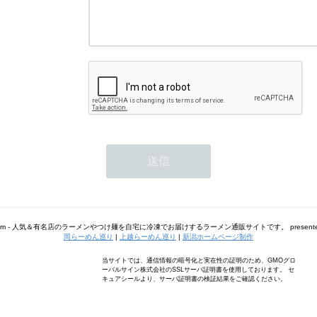
m - 人気＆有名店のラーメンやつけ麺を自宅に冷凍でお届けするラーメン通販サイトです。 presented
岡らーめん巡り
|
上越らーめん巡り
|
新潟ホームページ制作
当サイトでは、通信情報の暗号化と実在性の証明のため、GMOグロ
ーバルサイン株式会社のSSLサーバ証明書を使用しております。 セ
キュアシールより、サーバ証明書の検証結果をご確認ください。