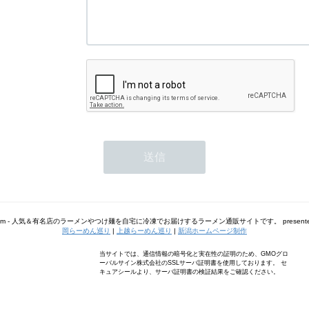
m - 人気＆有名店のラーメンやつけ麺を自宅に冷凍でお届けするラーメン通販サイトです。 presented
岡らーめん巡り
|
上越らーめん巡り
|
新潟ホームページ制作
当サイトでは、通信情報の暗号化と実在性の証明のため、GMOグロ
ーバルサイン株式会社のSSLサーバ証明書を使用しております。 セ
キュアシールより、サーバ証明書の検証結果をご確認ください。